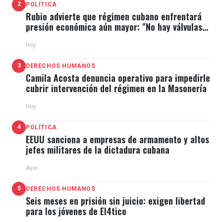
2
POLÍTICA
Rubio advierte que régimen cubano enfrentará
presión económica aún mayor: "No hay válvulas
de escape"
Hoy
3
DERECHOS HUMANOS
Camila Acosta denuncia operativo para impedirle
cubrir intervención del régimen en la Masonería
Hoy
4
POLÍTICA
EEUU sanciona a empresas de armamento y altos
jefes militares de la dictadura cubana
Ayer
5
DERECHOS HUMANOS
Seis meses en prisión sin juicio: exigen libertad
para los jóvenes de El4tico