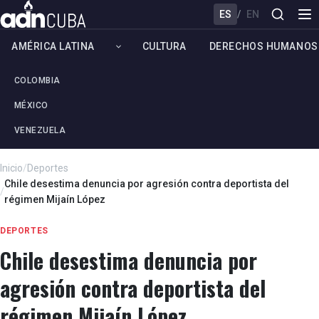
ES
/
EN
AMÉRICA LATINA
CULTURA
DERECHOS HUMANOS
COLOMBIA
MÉXICO
VENEZUELA
Inicio
/
Deportes
Chile desestima denuncia por agresión contra deportista del
/
régimen Mijaín López
DEPORTES
Chile desestima denuncia por
agresión contra deportista del
régimen Mijaín López