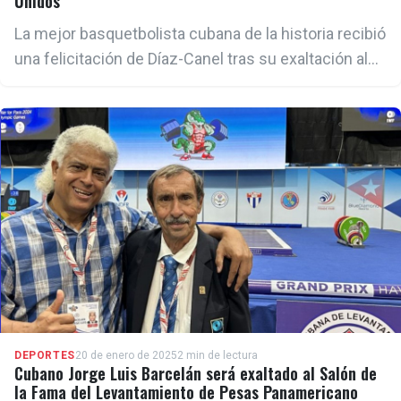
Unidos
La mejor basquetbolista cubana de la historia recibió
una felicitación de Díaz-Canel tras su exaltación al
Salón de la Fama, pero ella critica la situación actual
de la isla
DEPORTES
20 de enero de 2025
2 min de lectura
Cubano Jorge Luis Barcelán será exaltado al Salón de
la Fama del Levantamiento de Pesas Panamericano