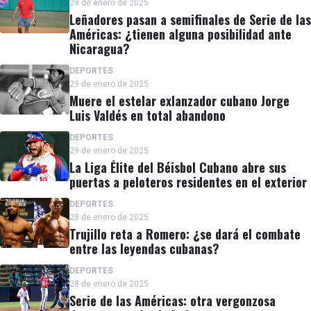
29 de enero de 2025
Leñadores pasan a semifinales de Serie de las
Américas: ¿tienen alguna posibilidad ante
Nicaragua?
DEPORTES
29 de enero de 2025
Muere el estelar exlanzador cubano Jorge
Luis Valdés en total abandono
DEPORTES
29 de enero de 2025
La Liga Élite del Béisbol Cubano abre sus
puertas a peloteros residentes en el exterior
DEPORTES
28 de enero de 2025
Trujillo reta a Romero: ¿se dará el combate
entre las leyendas cubanas?
DEPORTES
28 de enero de 2025
Serie de las Américas: otra vergonzosa