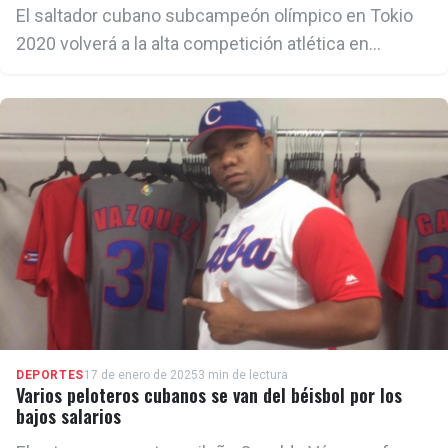
El saltador cubano subcampeón olímpico en Tokio
2020 volverá a la alta competición atlética en
Portugal el venidero fin de semana
DEPORTES
17 de enero de 2025
3 min de lectura
Varios peloteros cubanos se van del béisbol por los
bajos salarios