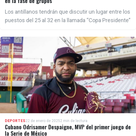
en la fase de grupos
Los antillanos tendrán que discutir un lugar entre los
puestos del 25 al 32 en la llamada “Copa Presidente”
DEPORTES
22 de enero de 2025
2 min de lectura
Cubano Odrisamer Despaigne, MVP del primer juego de
la Serie de México