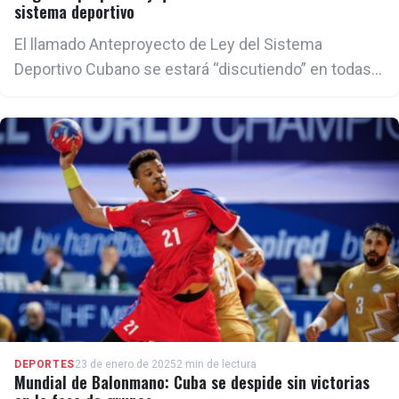
sistema deportivo
El llamado Anteproyecto de Ley del Sistema
Deportivo Cubano se estará “discutiendo” en todas
las provincias del país hasta el 15 de febrero
DEPORTES
23 de enero de 2025
2 min de lectura
Mundial de Balonmano: Cuba se despide sin victorias