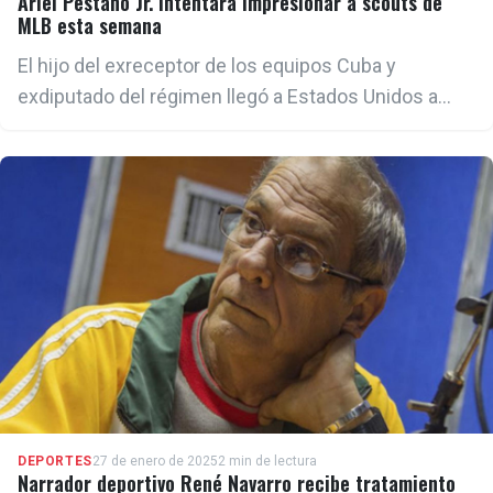
Ariel Pestano Jr. intentará impresionar a scouts de
MLB esta semana
El hijo del exreceptor de los equipos Cuba y
exdiputado del régimen llegó a Estados Unidos a
inicios de octubre del año pasado
DEPORTES
27 de enero de 2025
2 min de lectura
Narrador deportivo René Navarro recibe tratamiento