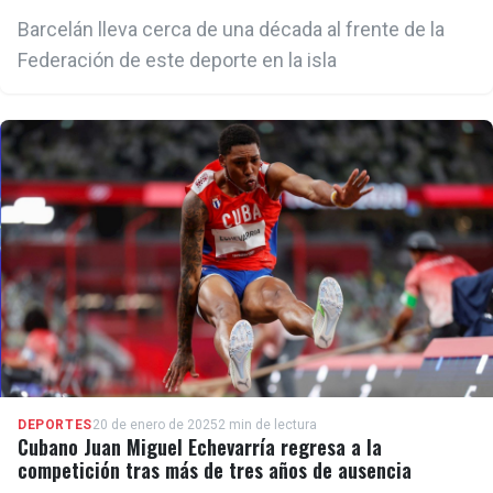
Barcelán lleva cerca de una década al frente de la
Federación de este deporte en la isla
DEPORTES
20 de enero de 2025
2 min de lectura
Cubano Juan Miguel Echevarría regresa a la
competición tras más de tres años de ausencia