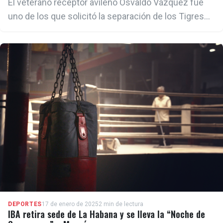
El veterano receptor avileño Osvaldo Vázquez fue
uno de los que solicitó la separación de los Tigres
para la venidera campaña beisbolera
DEPORTES
17 de enero de 2025
2 min de lectura
IBA retira sede de La Habana y se lleva la “Noche de