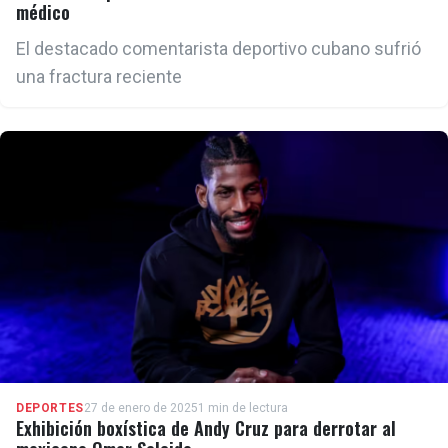
médico
El destacado comentarista deportivo cubano sufrió
una fractura reciente
DEPORTES
27 de enero de 2025
1 min de lectura
Exhibición boxística de Andy Cruz para derrotar al