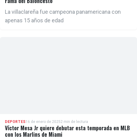
Fama del Baloncesto
La villaclareña fue campeona panamericana con
apenas 15 años de edad
DEPORTES
16 de enero de 2025
2 min de lectura
Víctor Mesa Jr quiere debutar esta temporada en MLB
con los Marlins de Miami