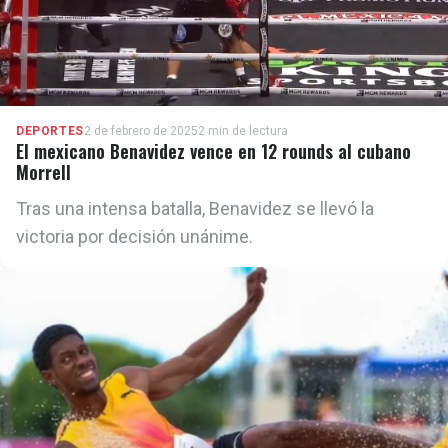
DEPORTES
2 de febrero de 2025
2 min de lectura
El mexicano Benavidez vence en 12 rounds al cubano
Morrell
Tras una intensa batalla, Benavidez se llevó la
victoria por decisión unánime.