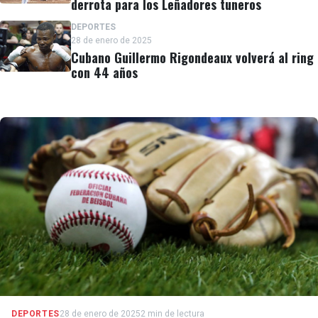
derrota para los Leñadores tuneros
DEPORTES
28 de enero de 2025
Cubano Guillermo Rigondeaux volverá al ring
con 44 años
DEPORTES
28 de enero de 2025
2 min de lectura