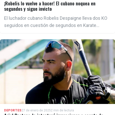
¡Robelis lo vuelve a hacer! El cubano noquea en
segundos y sigue invicto
El luchador cubano Robelis Despaigne lleva dos KO
seguidos en cuestión de segundos en Karate
Combat
DEPORTES
27 de enero de 2025
2 min de lectura