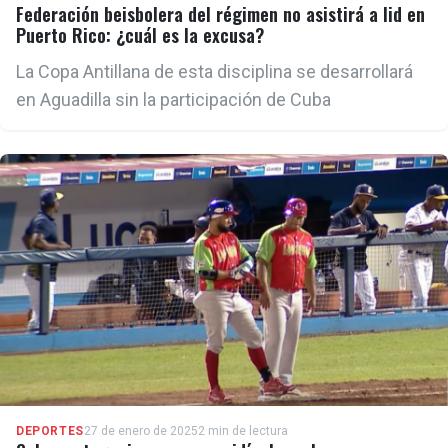
Federación beisbolera del régimen no asistirá a lid en
Puerto Rico: ¿cuál es la excusa?
La Copa Antillana de esta disciplina se desarrollará
en Aguadilla sin la participación de Cuba
DEPORTES
27 de enero de 2025
2 min de lectura