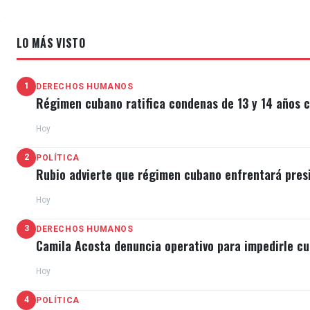
LO MÁS VISTO
1
DERECHOS HUMANOS
Régimen cubano ratifica condenas de 13 y 14 años c
Hoy
2
POLÍTICA
Rubio advierte que régimen cubano enfrentará pres
Hoy
3
DERECHOS HUMANOS
Camila Acosta denuncia operativo para impedirle cu
Hoy
4
POLÍTICA