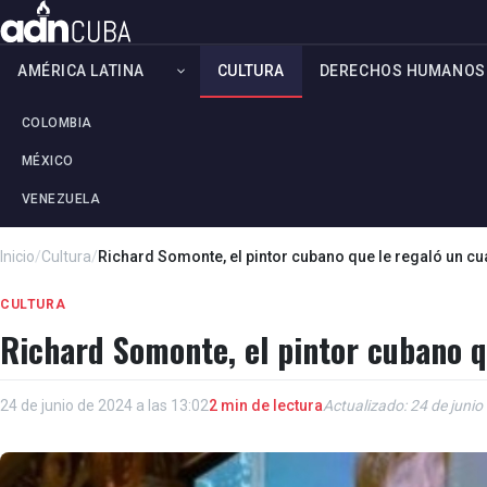
AMÉRICA LATINA
CULTURA
DERECHOS HUMANOS
COLOMBIA
MÉXICO
VENEZUELA
Inicio
/
Cultura
/
Richard Somonte, el pintor cubano que le regaló un cua
CULTURA
Richard Somonte, el pintor cubano qu
24 de junio de 2024 a las 13:02
2 min de lectura
Actualizado: 24 de junio