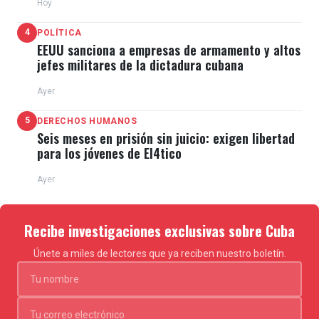
Hoy
4
POLÍTICA
EEUU sanciona a empresas de armamento y altos
jefes militares de la dictadura cubana
Ayer
5
DERECHOS HUMANOS
Seis meses en prisión sin juicio: exigen libertad
para los jóvenes de El4tico
Ayer
Recibe investigaciones exclusivas sobre Cuba
Únete a miles de lectores que ya reciben nuestro boletín.