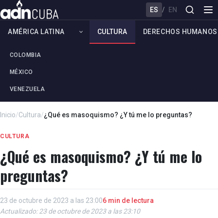
ES
/
EN
AMÉRICA LATINA
CULTURA
DERECHOS HUMANOS
COLOMBIA
MÉXICO
VENEZUELA
Inicio
/
Cultura
/
¿Qué es masoquismo? ¿Y tú me lo preguntas?
CULTURA
¿Qué es masoquismo? ¿Y tú me lo
preguntas?
23 de octubre de 2023 a las 23:00
6 min de lectura
Actualizado: 23 de octubre de 2023 a las 23:10