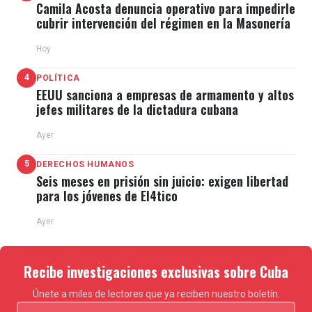
Camila Acosta denuncia operativo para impedirle
cubrir intervención del régimen en la Masonería
Hoy
4
POLÍTICA
EEUU sanciona a empresas de armamento y altos
jefes militares de la dictadura cubana
Ayer
5
DERECHOS HUMANOS
Seis meses en prisión sin juicio: exigen libertad
para los jóvenes de El4tico
Ayer
Recibe investigaciones exclusivas sobre Cuba
Únete a miles de lectores que ya reciben nuestro boletín.