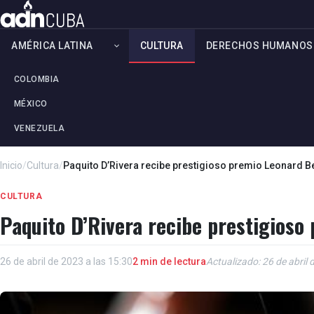
AMÉRICA LATINA
CULTURA
DERECHOS HUMANOS
COLOMBIA
MÉXICO
VENEZUELA
Inicio
/
Cultura
/
Paquito D’Rivera recibe prestigioso premio Leonard B
CULTURA
Paquito D’Rivera recibe prestigioso
26 de abril de 2023 a las 15:30
2 min de lectura
Actualizado: 26 de abril 