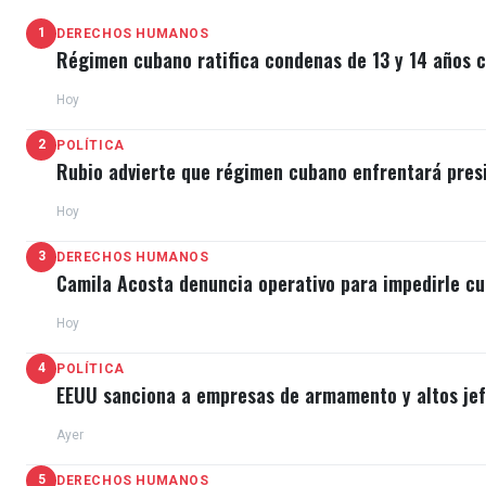
Paquito D’ Rivera fue fundador del reconocido grupo 
1
DERECHOS HUMANOS
Régimen cubano ratifica condenas de 13 y 14 años c
reconocimiento en los festivales de jazz de Newport
Hoy
Sin embargo, el régimen de Castro comenzó a ponerle
2
POLÍTICA
deseos de desarrollarse libremente, en 1981, durante 
Rubio advierte que régimen cubano enfrentará pres
Hoy
A muy poco tiempo de llegar a Estados Unidos se gan
como
David Amram
,
Mario Bauzá
,
Bruce Lundvall
y
3
DERECHOS HUMANOS
Camila Acosta denuncia operativo para impedirle cu
Su producción musical cuenta con más de
30 álbume
Hoy
4
POLÍTICA
EEUU sanciona a empresas de armamento y altos jefe
Ayer
5
DERECHOS HUMANOS