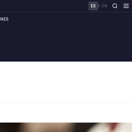
ES
/
EN
ONES