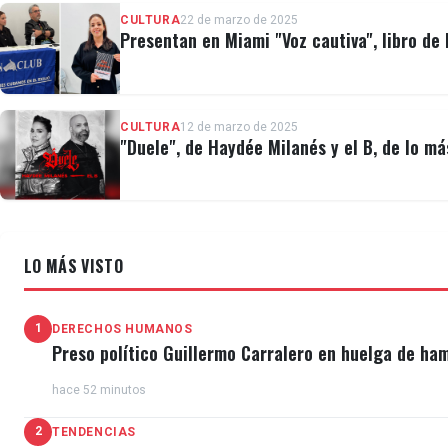
CULTURA
22 de marzo de 2025
Presentan en Miami "Voz cautiva", libro de 
CULTURA
12 de marzo de 2025
"Duele", de Haydée Milanés y el B, de lo m
LO MÁS VISTO
1
DERECHOS HUMANOS
Preso político Guillermo Carralero en huelga de ha
hace 52 minutos
2
TENDENCIAS