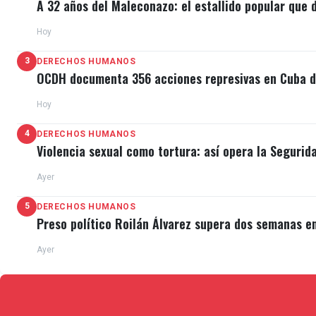
A 32 años del Maleconazo: el estallido popular que d
Hoy
3
DERECHOS HUMANOS
OCDH documenta 356 acciones represivas en Cuba du
Hoy
4
DERECHOS HUMANOS
Violencia sexual como tortura: así opera la Segurid
Ayer
5
DERECHOS HUMANOS
Preso político Roilán Álvarez supera dos semanas e
Ayer