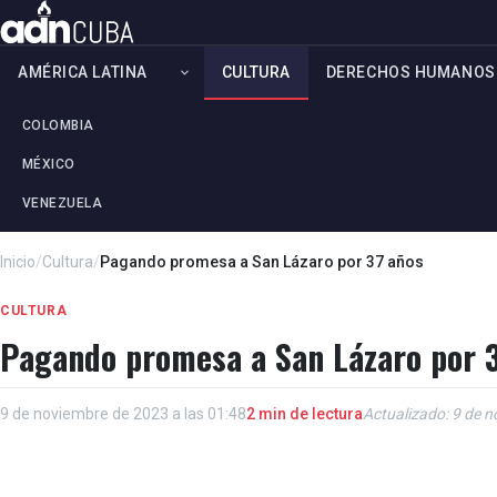
AMÉRICA LATINA
CULTURA
DERECHOS HUMANOS
COLOMBIA
MÉXICO
VENEZUELA
Inicio
/
Cultura
/
Pagando promesa a San Lázaro por 37 años
CULTURA
Pagando promesa a San Lázaro por 
9 de noviembre de 2023 a las 01:48
2 min de lectura
Actualizado: 9 de n