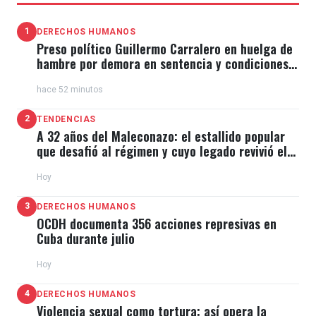
1
DERECHOS HUMANOS
Preso político Guillermo Carralero en huelga de
hambre por demora en sentencia y condiciones
de El Típico
hace 52 minutos
2
TENDENCIAS
A 32 años del Maleconazo: el estallido popular
que desafió al régimen y cuyo legado revivió el
11J
Hoy
3
DERECHOS HUMANOS
OCDH documenta 356 acciones represivas en
Cuba durante julio
Hoy
4
DERECHOS HUMANOS
Violencia sexual como tortura: así opera la