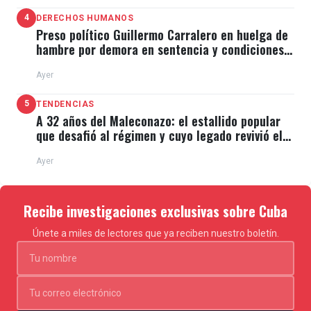
4
DERECHOS HUMANOS
Preso político Guillermo Carralero en huelga de
hambre por demora en sentencia y condiciones
de El Típico
Ayer
5
TENDENCIAS
A 32 años del Maleconazo: el estallido popular
que desafió al régimen y cuyo legado revivió el
11J
Ayer
Recibe investigaciones exclusivas sobre Cuba
Únete a miles de lectores que ya reciben nuestro boletín.