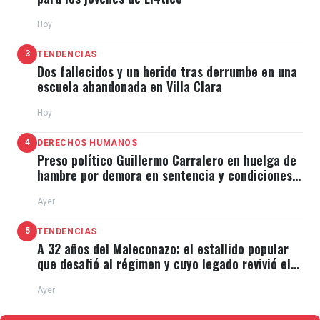
Hoy
3
TENDENCIAS
“Falleció después de una lucha terrible contra el
Dos fallecidos y un herido tras derrumbe en una
cáncer de colon”, comenzó diciendo el actor. “En los
escuela abandonada en Villa Clara
últimos años padeció una terrible artritis reumatoide,
Hoy
y a pesar de eso ella montó un espectáculo donde
4
DERECHOS HUMANOS
contaba su lucha en contra de esta enfermedad”.
Preso político Guillermo Carralero en huelga de
hambre por demora en sentencia y condiciones
de El Típico
Ayer
“Ella llegó al hospital por una hemorragia producida
5
TENDENCIAS
A 32 años del Maleconazo: el estallido popular
por las quimioterapias para tratar un cáncer que
que desafió al régimen y cuyo legado revivió el
11J
tenía", explicó. “Desafortunadamente cuando la
Ayer
recibieron en el hospital, se dieron cuenta que el