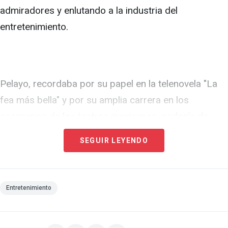
admiradores y enlutando a la industria del
entretenimiento.
Pelayo, recordaba por su papel en la telenovela "La
fea más bella" y por su amplia carrera en los
escenarios de los teatros mexicanos, padecía de
artritis reumatoide degenerativa desde hacía más de
SEGUIR LEYENDO
30 años, y a esto se sumaba el diagnóstico de
cáncer de colon que le habían dado este año.
Entretenimiento
Fue su amigo Jorge Zamitiz, con quien Rosita hacía