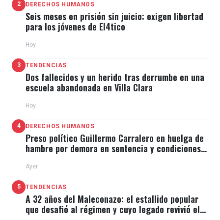
2
DERECHOS HUMANOS
Seis meses en prisión sin juicio: exigen libertad
para los jóvenes de El4tico
Hoy
3
TENDENCIAS
Dos fallecidos y un herido tras derrumbe en una
escuela abandonada en Villa Clara
Hoy
4
DERECHOS HUMANOS
Preso político Guillermo Carralero en huelga de
hambre por demora en sentencia y condiciones
de El Típico
Ayer
5
TENDENCIAS
A 32 años del Maleconazo: el estallido popular
que desafió al régimen y cuyo legado revivió el
11J