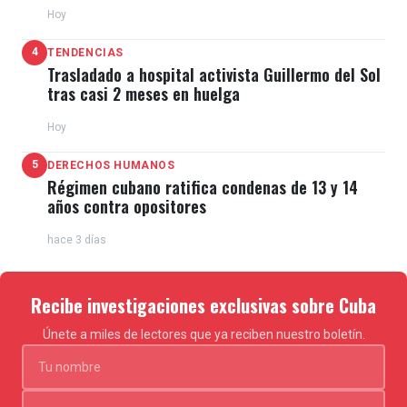
Hoy
4
TENDENCIAS
Trasladado a hospital activista Guillermo del Sol
tras casi 2 meses en huelga
Hoy
5
DERECHOS HUMANOS
Régimen cubano ratifica condenas de 13 y 14
años contra opositores
hace 3 días
Recibe investigaciones exclusivas sobre Cuba
Únete a miles de lectores que ya reciben nuestro boletín.