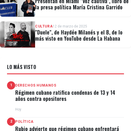
Presentan en Miami "Voz cautiva", libro de
la presa política María Cristina Garrido
CULTURA
12 de marzo de 2025
"Duele", de Haydée Milanés y el B, de lo
más visto en YouTube desde La Habana
LO MÁS VISTO
1
DERECHOS HUMANOS
Régimen cubano ratifica condenas de 13 y 14
años contra opositores
Hoy
2
POLÍTICA
Rubio advierte que régimen cubano enfrentará