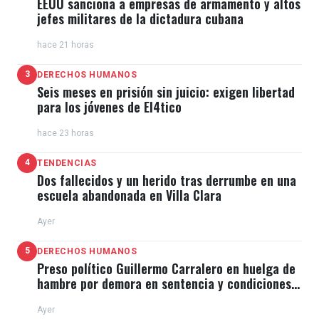
EEUU sanciona a empresas de armamento y altos
A diferencia de los años anteriores, en los que los
jefes militares de la dictadura cubana
compositores principales tenían que presentarse
hace 21 horas
como grupo y solo recibían un galardón, ahora la
3
DERECHOS HUMANOS
Academia otorgará hasta tres estatuillas individuales
Seis meses en prisión sin juicio: exigen libertad
si todos ellos han contribuido plenamente a la
para los jóvenes de El4tico
partitura.
hace 23 horas
4
TENDENCIAS
Asimismo, la lista de los precandidatos al Óscar -las
Dos fallecidos y un herido tras derrumbe en una
escuela abandonada en Villa Clara
llamadas ‘shortlist’- en esta categoría pasará de tener
15 títulos a 20.
Ayer
5
DERECHOS HUMANOS
Por otro laso, los largometrajes de animación que
Preso político Guillermo Carralero en huelga de
hambre por demora en sentencia y condiciones
opten al premio a la mejor película internacional
de El Típico
podrán aspirar también al premio a la mejor película
Ayer