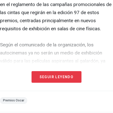
en el reglamento de las campañas promocionales de
las cintas que regirán en la edición 97 de estos
premios, centradas principalmente en nuevos
requisitos de exhibición en salas de cine físicas.
Según el comunicado de la organización, los
autocinemas ya no serán un medio de exhibición
válido para las películas aspirantes al galardón, ya
que la medida se tomó durante la emergencia por la
Covid-19 en 2020, cuando las salas de cine
SEGUIR LEYENDO
convencionales estaban cerradas por la pandemia.
En su lugar, los largometrajes que optan a un premio
Premios Oscar
Óscar solamente serán elegibles si se estrenan en