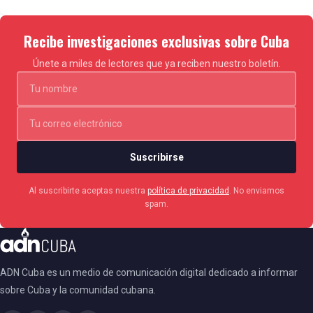
de animación si cumplen los requisitos establecidos
para ambos apartados.
Recibe investigaciones exclusivas sobre Cuba
Únete a miles de lectores que ya reciben nuestro boletín.
Y a diferencia del resto de las películas, el nuevo
período de elegibilidad para la categoría de
largometraje internacional es del 1 de noviembre de
2023 al 30 de septiembre de 2024.
Suscribirse
De otra parte, para ser considerados en la categoría
Al suscribirte aceptas nuestra
política de privacidad
. No enviamos
spam.
de mejor guion adaptado o mejor guion original, los
escritores tendrán que presentar un guión de rodaje
final.
ADN Cuba es un medio de comunicación digital dedicado a informar
sobre Cuba y la comunidad cubana.
La Academia de Hollywood
también anunció