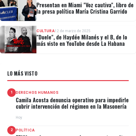
Presentan en Miami "Voz cautiva", libro de
los 45 días siguientes desde su estreno inicial.
la presa política María Cristina Garrido
Aquellos proyectos cuyo lanzamiento se lleve a cabo
CULTURA
12 de marzo de 2025
a finales de este año y cuyos planes de exhibición
"Duele", de Haydée Milanés y el B, de lo
más visto en YouTube desde La Habana
estén previstos para después del 10 de enero de
2025, tendrán que contar con una verificación de
parte de la Academia y completar la exhibición
LO MÁS VISTO
ampliada en salas no después del 24 de enero.
Otros cambios significativos anunciados para la
1
DERECHOS HUMANOS
Camila Acosta denuncia operativo para impedirle
edición 97, que se llevará a cabo el 2 de marzo de
cubrir intervención del régimen en la Masonería
2025, tienen que ver con la categoría de mejor banda
Hoy
sonora.
2
POLÍTICA