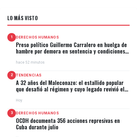
LO MÁS VISTO
1
DERECHOS HUMANOS
Preso político Guillermo Carralero en huelga de
hambre por demora en sentencia y condiciones
de El Típico
hace 52 minutos
2
TENDENCIAS
A 32 años del Maleconazo: el estallido popular
que desafió al régimen y cuyo legado revivió el
11J
Hoy
3
DERECHOS HUMANOS
OCDH documenta 356 acciones represivas en
Cuba durante julio