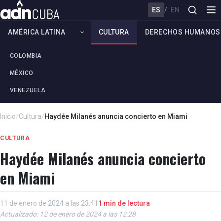
ES
/
EN
AMÉRICA LATINA
CULTURA
DERECHOS HUMANOS
COLOMBIA
MÉXICO
VENEZUELA
Inicio
/
Cultura
/
Haydée Milanés anuncia concierto en Miami
CULTURA
Haydée Milanés anuncia concierto
en Miami
11 de enero de 2024 a las 23:41
1 min de lectura
Actualizado: 12 de enero de 2024 a las 12:28