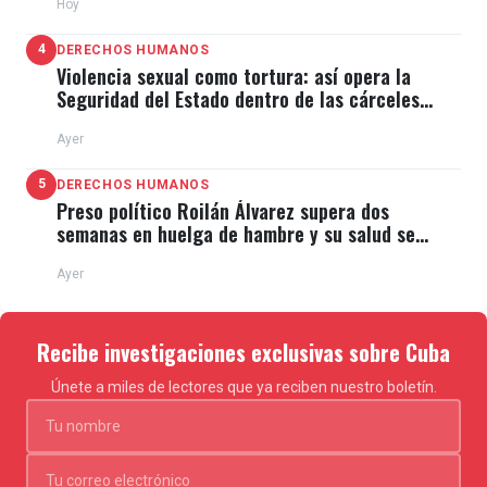
Hoy
4
DERECHOS HUMANOS
Violencia sexual como tortura: así opera la
Seguridad del Estado dentro de las cárceles
cubanas
Ayer
5
DERECHOS HUMANOS
Preso político Roilán Álvarez supera dos
semanas en huelga de hambre y su salud se
deteriora
Ayer
Recibe investigaciones exclusivas sobre Cuba
Únete a miles de lectores que ya reciben nuestro boletín.