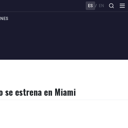
ES
/
EN
ONES
no se estrena en Miami