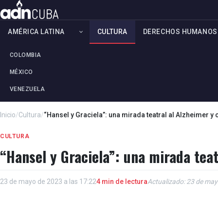
AMÉRICA LATINA
CULTURA
DERECHOS HUMANOS
COLOMBIA
MÉXICO
VENEZUELA
Inicio
/
Cultura
/
“Hansel y Graciela”: una mirada teatral al Alzheimer y
CULTURA
“Hansel y Graciela”: una mirada tea
23 de mayo de 2023 a las 17:22
4 min de lectura
Actualizado: 23 de may