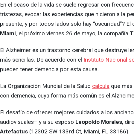
En el ocaso de la vida se suele regresar con frecuen
tristezas, evocar las experiencias que hicieron a la p
presente, y por todos lados solo hay “oscuridad”? El 
Miami
, el próximo viernes 26 de mayo, la compañía
T
El Alzheimer es un trastorno cerebral que destruye le
más sencillas. De acuerdo con el
Instituto Nacional s
pueden tener demencia por esta causa.
La Organización Mundial de la Salud
calcula
que más d
con demencia, cuya forma más común es el Alzheimer 
El desafío de ofrecer mejores cuidados a los ancia
audiovisuales– y a su esposo
Leopoldo Morales
, di
Artefactus
(12302 SW 133rd Ct, Miami, FL 33186).