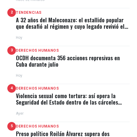
2
TENDENCIAS
A 32 años del Maleconazo: el estallido popular
que desafió al régimen y cuyo legado revivió el
11J
Hoy
3
DERECHOS HUMANOS
OCDH documenta 356 acciones represivas en
Cuba durante julio
Hoy
4
DERECHOS HUMANOS
Violencia sexual como tortura: así opera la
Seguridad del Estado dentro de las cárceles
cubanas
Ayer
5
DERECHOS HUMANOS
Preso político Roilán Álvarez supera dos