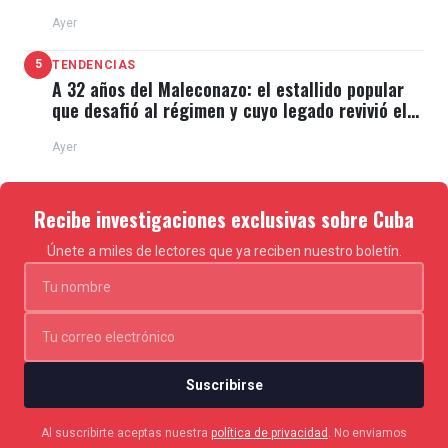
de El Típico
Ayer
5
TENDENCIAS
A 32 años del Maleconazo: el estallido popular
que desafió al régimen y cuyo legado revivió el
11J
Ayer
Recibe investigaciones exclusivas sobre Cuba
Únete a miles de lectores que ya reciben nuestro boletín.
Suscribirse
Al suscribirte aceptas nuestra
política de privacidad
. No enviamos