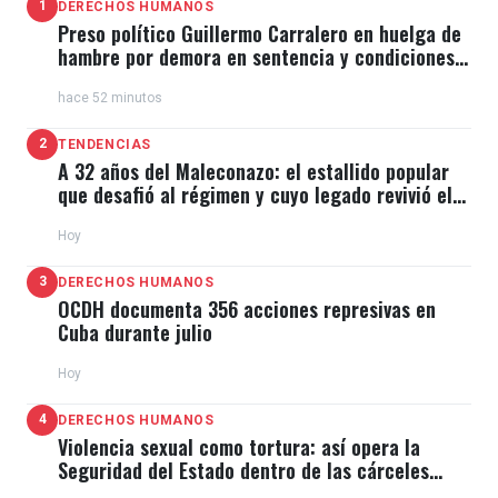
1
DERECHOS HUMANOS
Preso político Guillermo Carralero en huelga de
hambre por demora en sentencia y condiciones
de El Típico
hace 52 minutos
2
TENDENCIAS
A 32 años del Maleconazo: el estallido popular
que desafió al régimen y cuyo legado revivió el
11J
Hoy
3
DERECHOS HUMANOS
OCDH documenta 356 acciones represivas en
Cuba durante julio
Hoy
4
DERECHOS HUMANOS
Violencia sexual como tortura: así opera la
Seguridad del Estado dentro de las cárceles
cubanas