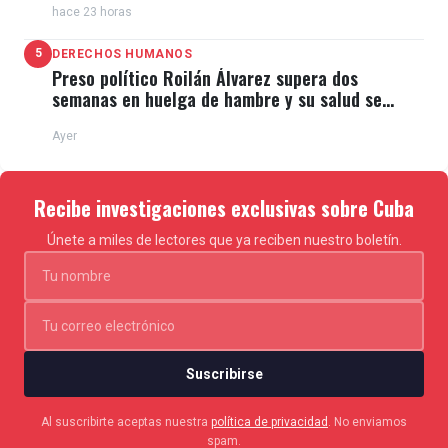
hace 23 horas
5
DERECHOS HUMANOS
Preso político Roilán Álvarez supera dos
semanas en huelga de hambre y su salud se
deteriora
Ayer
Recibe investigaciones exclusivas sobre Cuba
Únete a miles de lectores que ya reciben nuestro boletín.
Suscribirse
Al suscribirte aceptas nuestra
política de privacidad
. No enviamos
spam.