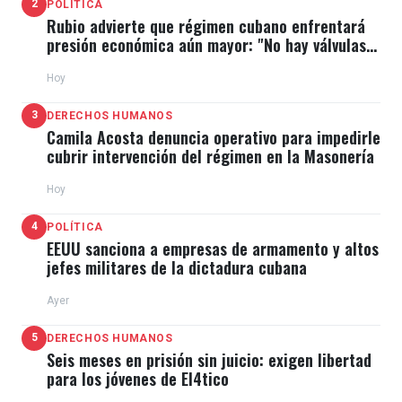
2
POLÍTICA
Rubio advierte que régimen cubano enfrentará
presión económica aún mayor: "No hay válvulas
de escape"
Hoy
3
DERECHOS HUMANOS
Camila Acosta denuncia operativo para impedirle
cubrir intervención del régimen en la Masonería
Hoy
4
POLÍTICA
EEUU sanciona a empresas de armamento y altos
jefes militares de la dictadura cubana
Ayer
5
DERECHOS HUMANOS
Seis meses en prisión sin juicio: exigen libertad
para los jóvenes de El4tico