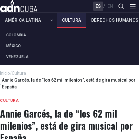
ES
/
EN
AMÉRICA LATINA
CULTURA
DERECHOS HUMANOS
COLOMBIA
MÉXICO
VENEZUELA
Inicio
/
Cultura
Annie Garcés, la de “los 62 mil milenios”, está de gira musical por
/
España
CULTURA
Annie Garcés, la de “los 62 mil
milenios”, está de gira musical por
España