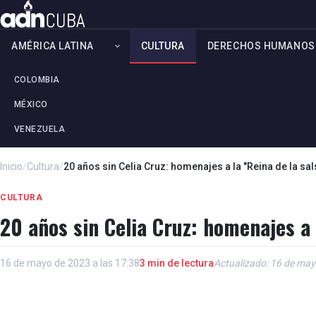
AMÉRICA LATINA
CULTURA
DERECHOS HUMANOS
COLOMBIA
MÉXICO
VENEZUELA
Inicio
/
Cultura
/
20 años sin Celia Cruz: homenajes a la "Reina de la sa
CULTURA
20 años sin Celia Cruz: homenajes a 
16 de mayo de 2023 a las 17:38
3 min de lectura
Actualizado: 16 de may