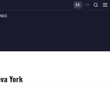
ES
/
EN
ONES
eva York