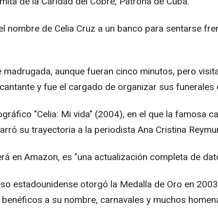
rmita de la Caridad del Cobre, Patrona de Cuba.
l nombre de Celia Cruz a un banco para sentarse frent
 madrugada, aunque fueran cinco minutos, pero visita
a cantante y fue el cargado de organizar sus funerales
iográfico "Celia: Mi vida" (2004), en el que la famosa
arró su trayectoria a la periodista Ana Cristina Reymu
rá en Amazon, es "una actualización completa de datos,
greso estadounidense otorgó la Medalla de Oro en 2003
 benéficos a su nombre, carnavales y muchos homenaj