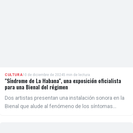
CULTURA
10 de diciembre de 2024
5 min de lectura
"Síndrome de La Habana", una exposición oficialista
para una Bienal del régimen
Dos artistas presentan una instalación sonora en la
Bienal que alude al fenómeno de los síntomas
neurológicos inexplicables, conocido como
"síndrome de La Habana"