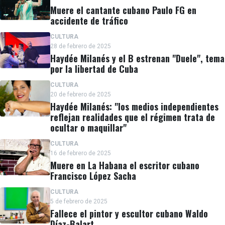
Muere el cantante cubano Paulo FG en
accidente de tráfico
CULTURA
28 de febrero de 2025
Haydée Milanés y el B estrenan "Duele", tema
por la libertad de Cuba
CULTURA
20 de febrero de 2025
Haydée Milanés: "los medios independientes
reflejan realidades que el régimen trata de
ocultar o maquillar"
CULTURA
16 de febrero de 2025
Muere en La Habana el escritor cubano
Francisco López Sacha
CULTURA
5 de febrero de 2025
Fallece el pintor y escultor cubano Waldo
Díaz-Balart