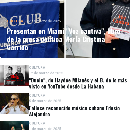
CULTURA
22 de marzo de 2025
Presentan en Miami "Voz cautiva", libro
de la presa política María Cristina
Garrido
CULTURA
12 de marzo de 2025
"Duele", de Haydée Milanés y el B, de lo más
visto en YouTube desde La Habana
CULTURA
5 de marzo de 2025
Fallece reconocido músico cubano Edesio
Alejandro
CULTURA
1 de marzo de 2025