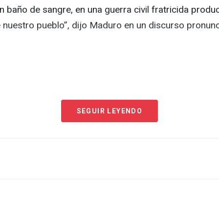
un baño de sangre, en una guerra civil fratricida prod
l de nuestro pueblo”, dijo Maduro en un discurso pronu
SEGUIR LEYENDO
a en un baño de sangre y una GUERRA CIVIL , garantic
 2024