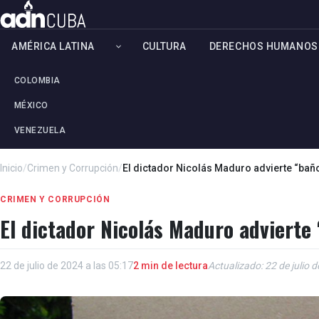
AMÉRICA LATINA
CULTURA
DERECHOS HUMANOS
COLOMBIA
MÉXICO
VENEZUELA
Inicio
/
Crimen y Corrupción
/
El dictador Nicolás Maduro advierte “baño
CRIMEN Y CORRUPCIÓN
El dictador Nicolás Maduro advierte 
22 de julio de 2024 a las 05:17
2 min de lectura
Actualizado: 22 de julio 