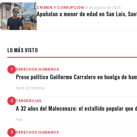
Machado
detalló
en un video publicado en sus redes 
CRIMEN Y CORRUPCIÓN
18 de agosto de 2025
gasolina y cortaron los frenos.
Apuñalan a menor de edad en San Luis, San
El incidente se produjo un día después del secuestro 
detención. Deberá presentarse ante Tribunales cada 3
LO MÁS VISTO
1
DERECHOS HUMANOS
Preso político Guillermo Carralero en huelga de ha
hace 52 minutos
2
TENDENCIAS
A 32 años del Maleconazo: el estallido popular que d
Hoy
3
DERECHOS HUMANOS