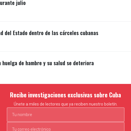
rante julio
ad del Estado dentro de las cárceles cubanas
n huelga de hambre y su salud se deteriora
Recibe investigaciones exclusivas sobre Cuba
Únete a miles de lectores que ya reciben nuestro boletín.