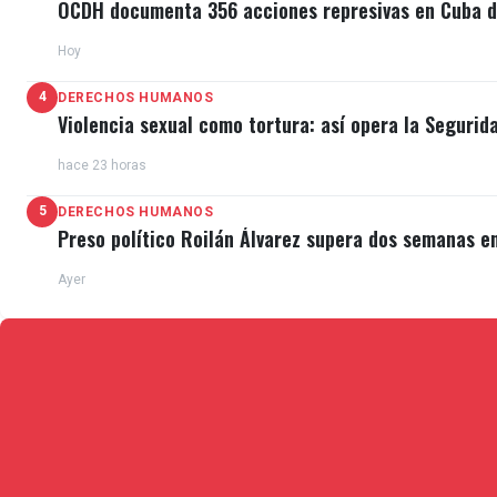
OCDH documenta 356 acciones represivas en Cuba du
Hoy
4
DERECHOS HUMANOS
Violencia sexual como tortura: así opera la Segurid
hace 23 horas
5
DERECHOS HUMANOS
Preso político Roilán Álvarez supera dos semanas e
Ayer