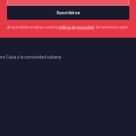
Suscribirse
Al suscribirte aceptas nuestra
política de privacidad
. No enviamos spam.
bre Cuba y la comunidad cubana.