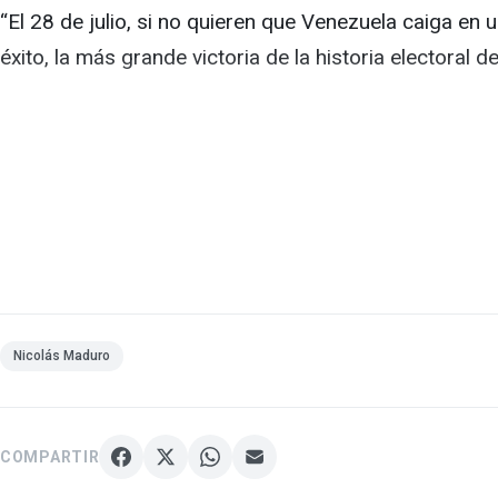
“El 28 de julio, si no quieren que Venezuela caiga en 
éxito, la más grande victoria de la historia electora
#Venezuela
Nicolás Maduro: Si no quieren que Venezuela caig
Nicolás Maduro
pic.twitter.com/wWEr6fybrC
— Alerta Noticias UKR 24 (@UKR_token)
July 17,
COMPARTIR