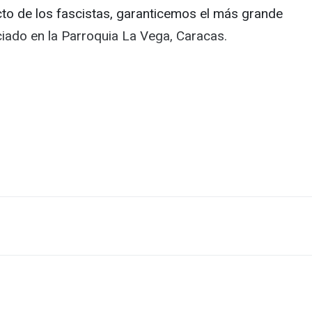
ucto de los fascistas, garanticemos el más grande
nciado en la Parroquia La Vega, Caracas.
emos la victoria.
#GuerraCivil
#CivilWar