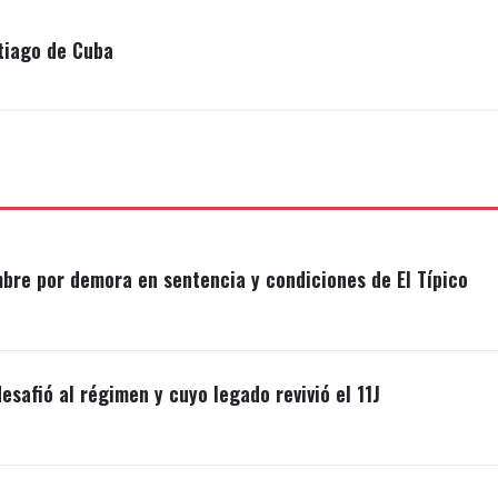
sociales que las dos camionetas fueron pintadas con 
tiago de Cuba
de su jefe de seguridad,
Milciades Ávila,
por parte de
0 días.
mbre por demora en sentencia y condiciones de El Típico
esafió al régimen y cuyo legado revivió el 11J