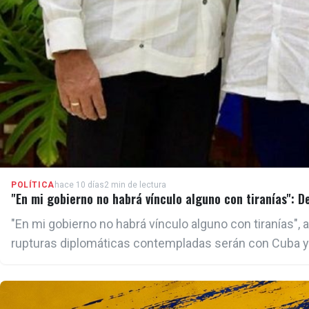
POLÍTICA
hace 10 días
2 min de lectura
"En mi gobierno no habrá vínculo alguno con tiranías": D
"En mi gobierno no habrá vínculo alguno con tiranías", a
rupturas diplomáticas contempladas serán con Cuba y