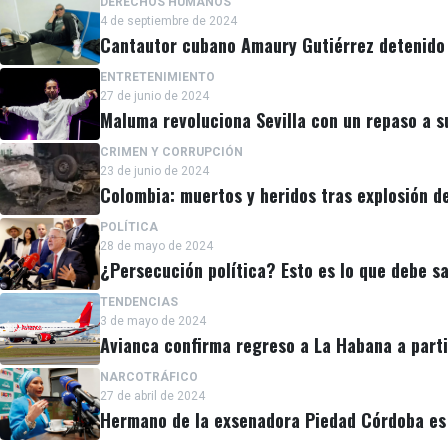
DERECHOS HUMANOS
4 de septiembre de 2024
Cantautor cubano Amaury Gutiérrez detenido 
ENTRETENIMIENTO
27 de junio de 2024
Maluma revoluciona Sevilla con un repaso a su
CRIMEN Y CORRUPCIÓN
23 de junio de 2024
Colombia: muertos y heridos tras explosión d
POLÍTICA
28 de mayo de 2024
¿Persecución política? Esto es lo que debe s
TENDENCIAS
3 de mayo de 2024
Avianca confirma regreso a La Habana a parti
NARCOTRÁFICO
27 de abril de 2024
Hermano de la exsenadora Piedad Córdoba es 