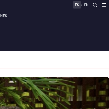
ES
/
EN
ONES