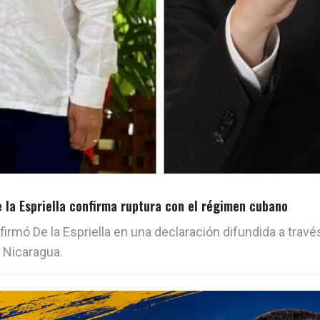
e la Espriella confirma ruptura con el régimen cubano
firmó De la Espriella en una declaración difundida a travé
 Nicaragua.