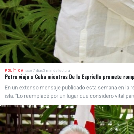
POLÍTICA
hace 7 días
3 min de lectura
Petro viaja a Cuba mientras De la Espriella promete rom
En un extenso mensaje publicado esta semana en la red s
isla. "Lo reemplacé por un lugar que considero vital para