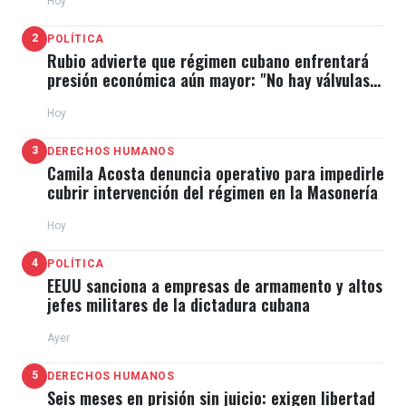
Hoy
2
POLÍTICA
Rubio advierte que régimen cubano enfrentará
presión económica aún mayor: "No hay válvulas
de escape"
Hoy
3
DERECHOS HUMANOS
Camila Acosta denuncia operativo para impedirle
cubrir intervención del régimen en la Masonería
Hoy
4
POLÍTICA
EEUU sanciona a empresas de armamento y altos
jefes militares de la dictadura cubana
Ayer
5
DERECHOS HUMANOS
Seis meses en prisión sin juicio: exigen libertad