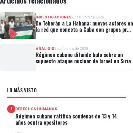
Artículos relacionados
INVESTIGACIONES
23 de junio de 2026
De Teherán a La Habana: nuevos actores en
la red que conecta a Cuba con grupos pro-
Hezbolá y activistas occidentales
ANÁLISIS
1 de febrero de 2025
Régimen cubano difunde bulo sobre un
supuesto ataque nuclear de Israel en Siria
LO MÁS VISTO
1
DERECHOS HUMANOS
Régimen cubano ratifica condenas de 13 y 14
años contra opositores