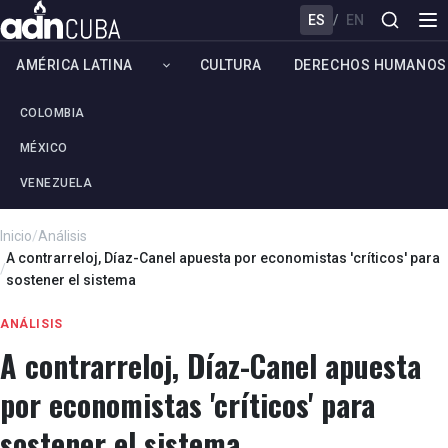
ES
/
EN
AMÉRICA LATINA
CULTURA
DERECHOS HUMANOS
COLOMBIA
MÉXICO
VENEZUELA
Inicio
/
Análisis
A contrarreloj, Díaz-Canel apuesta por economistas 'críticos' para
/
sostener el sistema
ANÁLISIS
A contrarreloj, Díaz-Canel apuesta
por economistas 'críticos' para
sostener el sistema