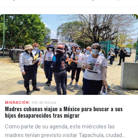
atención debido al perfil de su familia y a las
contradicciones que evidenció respecto al discurso
oficial del régimen cubano.
MIGRACIÓN
1 min de lectura
Madres cubanas viajan a México para buscar a sus
hijos desaparecidos tras migrar
Como parte de su agenda, este miércoles las
madres tenían previsto visitar Tapachula, ciudad