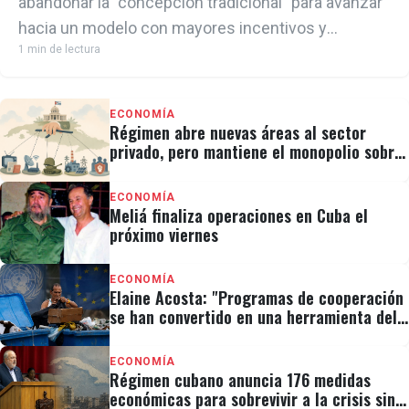
abandonar la "concepción tradicional" para avanzar
hacia un modelo con mayores incentivos y
1 min de lectura
autonomía empresarial, aunque sin modificar el
predominio del Estado sobre los principales
sectores de la economía.
ECONOMÍA
Régimen abre nuevas áreas al sector
privado, pero mantiene el monopolio sobre
la prensa y el internet
ECONOMÍA
Meliá finaliza operaciones en Cuba el
próximo viernes
ECONOMÍA
Elaine Acosta: "Programas de cooperación
se han convertido en una herramienta del
poder político"
ECONOMÍA
Régimen cubano anuncia 176 medidas
económicas para sobrevivir a la crisis sin