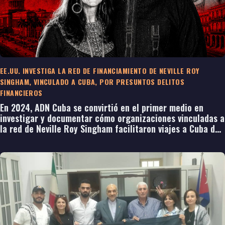
EE.UU. INVESTIGA LA RED DE FINANCIAMIENTO DE NEVILLE ROY
SINGHAM, VINCULADO A CUBA, POR PRESUNTOS DELITOS
FINANCIEROS
En 2024, ADN Cuba se convirtió en el primer medio en
investigar y documentar cómo organizaciones vinculadas a
la red de Neville Roy Singham facilitaron viajes a Cuba de
activistas que posteriormente participaron en las
protestas antiisraelíes en la Universidad de Columbia. La
investigación también reconstruyó las conexiones
históricas de la familia Singham con el régimen cubano