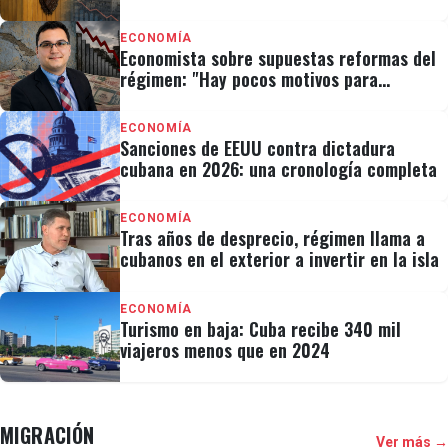
ceder control político
ECONOMÍA
Economista sobre supuestas reformas del
régimen: "Hay pocos motivos para
recibirlas con optimismo"
ECONOMÍA
Sanciones de EEUU contra dictadura
cubana en 2026: una cronología completa
ECONOMÍA
Tras años de desprecio, régimen llama a
cubanos en el exterior a invertir en la isla
ECONOMÍA
Turismo en baja: Cuba recibe 340 mil
viajeros menos que en 2024
MIGRACIÓN
Ver más →