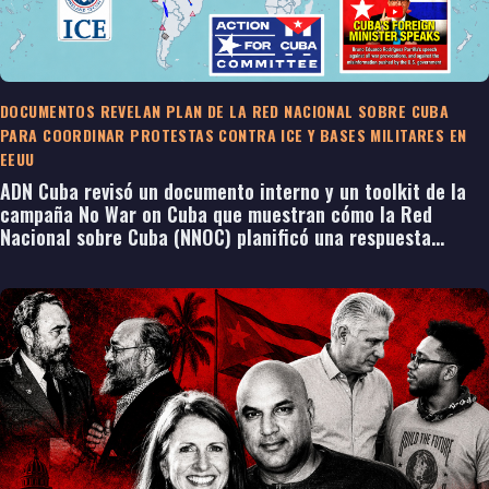
DOCUMENTOS REVELAN PLAN DE LA RED NACIONAL SOBRE CUBA
PARA COORDINAR PROTESTAS CONTRA ICE Y BASES MILITARES EN
EEUU
ADN Cuba revisó un documento interno y un toolkit de la
campaña No War on Cuba que muestran cómo la Red
Nacional sobre Cuba (NNOC) planificó una respuesta
coordinada ante una eventual escalada entre Washington y
La Habana, incluyendo protestas frente a oficinas de ICE,
bases militares y edificios federales, así como una
estrategia nacional de comunicación y movilización.