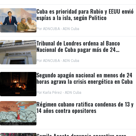
Cuba es prioridad para Rubio y EEUU envió
espías a la isla, según Politico
Por ADNCUBA - ADN Cuba
Tribunal de Londres ordena al Banco
Nacional de Cuba pagar más de 24
millones al fondo CRF I
Por ADNCUBA - ADN Cuba
Segundo apagón nacional en menos de 24
horas agrava la crisis energética en Cuba
Por Karla Pérez - ADN Cuba
Régimen cubano ratifica condenas de 13 y
14 años contra opositores
Camila Acosta denuncia operativo para