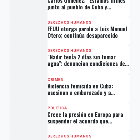
Carlos Giménez: "Estamos firmes
junto al pueblo de Cuba y
Venezuela en su lucha por la
libertad"
DERECHOS HUMANOS
EEUU otorga parole a Luis Manuel
Otero; continúa desaparecido
DERECHOS HUMANOS
"Nadir tenía 2 días sin tomar
agua": denuncian condiciones de
presos políticos en Cuba
CRIMEN
Violencia femicida en Cuba:
asesinan a embarazada y a
adolescente de 17 años
POLÍTICA
Crece la presión en Europa para
suspender el acuerdo que
beneficia al régimen cubano
DERECHOS HUMANOS