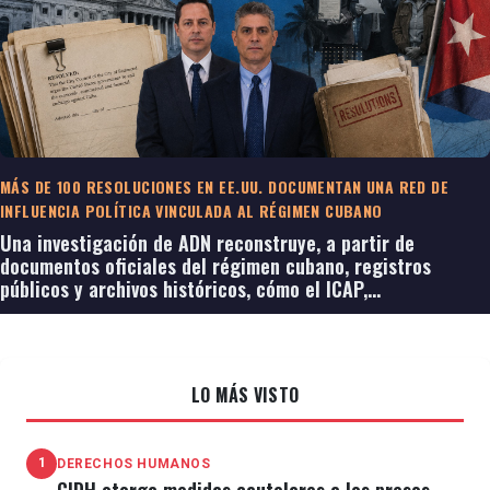
MÁS DE 100 RESOLUCIONES EN EE.UU. DOCUMENTAN UNA RED DE
INFLUENCIA POLÍTICA VINCULADA AL RÉGIMEN CUBANO
Una investigación de ADN reconstruye, a partir de
documentos oficiales del régimen cubano, registros
públicos y archivos históricos, cómo el ICAP,
organizaciones de solidaridad y programas de Ciudades
Hermanas promovieron durante décadas campañas para
influir en la política de Washington hacia La Habana.
LO MÁS VISTO
1
DERECHOS HUMANOS
CIDH otorga medidas cautelares a los presos