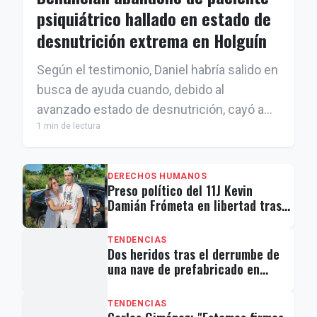
psiquiátrico hallado en estado de
desnutrición extrema en Holguín
Según el testimonio, Daniel habría salido en
busca de ayuda cuando, debido al
avanzado estado de desnutrición, cayó a
1 min de lectura
un costado del camino, donde fue
encontrado aún con vida por una vecina.
DERECHOS HUMANOS
Preso político del 11J Kevin
Damián Frómeta en libertad tras
cumplir 5 años de condena
TENDENCIAS
Dos heridos tras el derrumbe de
una nave de prefabricado en
Matanzas
TENDENCIAS